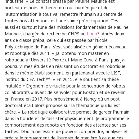
l’industrie. » Le constat dressé par Pauline Maurice est
porteur d’espoirs. À l’heure du tout numérique et de
l’automatisation à tout va, remettre l’humain au centre de
toutes nos attentions est une saine préoccupation. C’est
aussi et surtout l’une des missions fondamentales de Pauline
Maurice, chargée de recherche CNRS au
Loria
*. Après deux
ans de classe prépa, celle qui est passée par l’École
Polytechnique de Paris, s’est spécialisée en génie mécanique
et robotique dès 2011. « J’ai obtenu mon master en
robotique à l’Université Pierre et Marie Curie à Paris, puis j’ai
poursuivi mes études en réalisant un doctorat en robotique
dans le même établissement, en partenariat avec le LIST,
institut du CEA Tech**. » En 2015, elle soutient sa thèse
intitulée « Ergonomie virtuelle pour la conception de robots
collaboratifs » avant de s’envoler pour Boston et de revenir
en France en 2017. Plus précisément à Nancy où un post-
doctorat était alors proposé sur la thématique qui lui est
chère. « La robotique collaborative permet de garder l’humain
dans la boucle et de l’assister physiquement. Je programme le
comportement des robots en fonction des attentes sur ses
tâches. D’où la nécessité de pouvoir comprendre, analyser et
prédire le mouvement de l’humain de manière à ce que ces