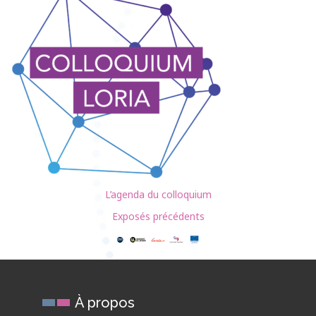
L’agenda du colloquium
Exposés précédents
À propos