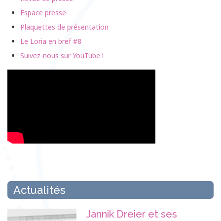
Espace presse
Plaquettes de présentation
Le Loria en bref #8
Suivez-nous sur YouTube !
Actualités
Jannik Dreier et ses