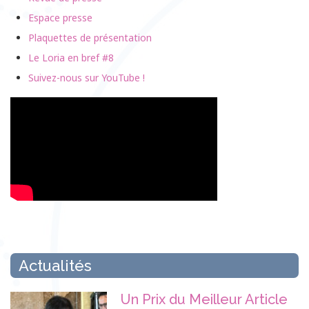
Espace presse
Plaquettes de présentation
Le Loria en bref #8
Suivez-nous sur YouTube !
Actualités
Un Prix du Meilleur Article