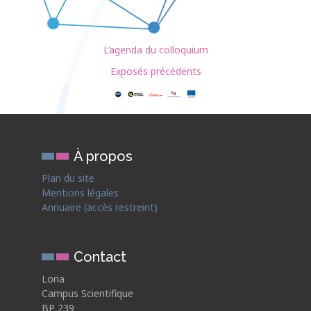
L’agenda du colloquium
Exposés précédents
À propos
Plan du site
Mentions légales
Annuaire (accès restreint)
Contact
Loria
Campus Scientifique
BP 239