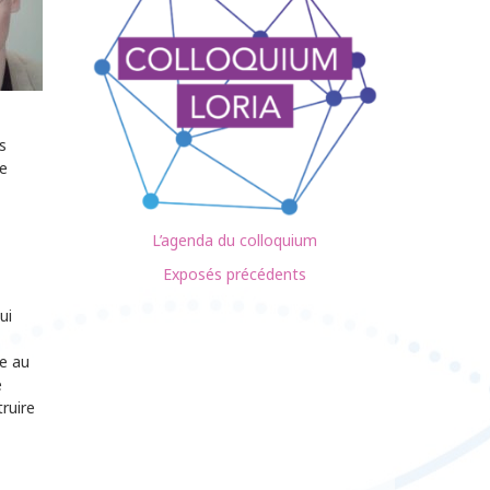
s
de
L’agenda du colloquium
Exposés précédents
ui
e au
e
ruire