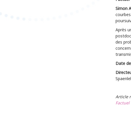
Simon A
courbes
poursui
Après un
postdoc 
des prob
concerne
transmi
Date de
Directe
Spaenle
Article 
Factuel 