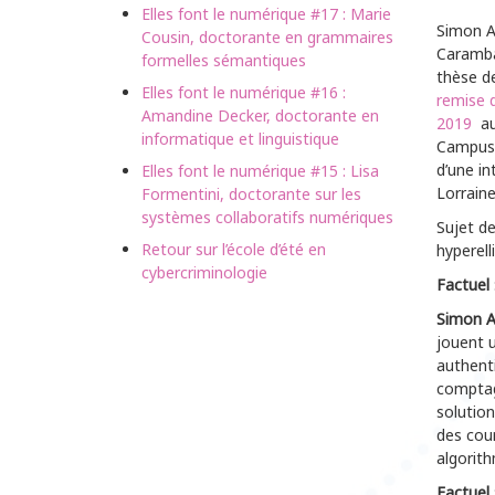
Elles font le numérique #17 : Marie
Simon Ab
Cousin, doctorante en grammaires
Caramba 
formelles sémantiques
thèse de
Elles font le numérique #16 :
remise 
Amandine Decker, doctorante en
2019
a
informatique et linguistique
Campus 
d’une in
Elles font le numérique #15 : Lisa
Lorraine
Formentini, doctorante sur les
systèmes collaboratifs numériques
Sujet d
Retour sur l’école d’été en
hyperell
cybercriminologie
Factuel
Simon A
jouent u
authenti
comptag
solution
des cour
algorith
Factuel