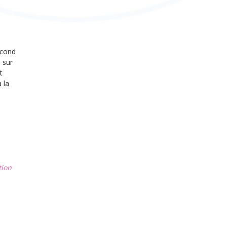
econd
 sur
t
 la
tion