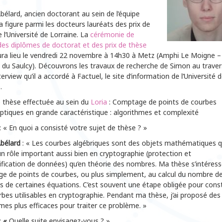
élard, ancien doctorant au sein de l’équipe
figure parmi les docteurs lauréats des prix de
 l’Université de Lorraine. La
cérémonie de
des diplômes de doctorat et des prix de thèse
ura lieu le vendredi 22 novembre à 14h30 à Metz (Amphi Le Moigne –
du Saulcy). Découvrons les travaux de recherche de Simon au traver
terview qu’il a accordé à Factuel, le site d’information de l’Université 
.
e thèse effectuée au sein du
Loria
: Comptage de points de courbes
iptiques en grande caractéristique : algorithmes et complexité
: « En quoi a consisté votre sujet de thèse ? »
bélard
: « Les courbes algébriques sont des objets mathématiques q
n rôle important aussi bien en cryptographie (protection et
fication de données) qu’en théorie des nombres. Ma thèse s’intéress
e de points de courbes, ou plus simplement, au calcul du nombre d
s de certaines équations. C’est souvent une étape obligée pour const
bes utilisables en cryptographie. Pendant ma thèse, j’ai proposé des
mes plus efficaces pour traiter ce problème. »
:
«
Quelle suite envisagez-vous ? »