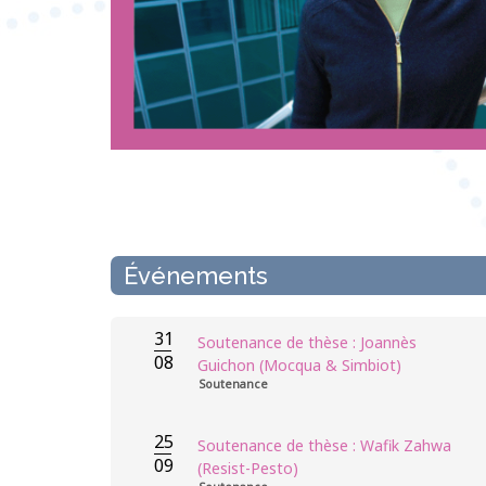
Événements
31
Soutenance de thèse : Joannès
08
Guichon (Mocqua & Simbiot)
Soutenance
25
Soutenance de thèse : Wafik Zahwa
09
(Resist-Pesto)