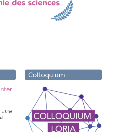
Colloquium
enter
e « Une
ul