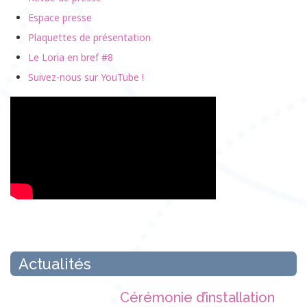
Espace presse
Plaquettes de présentation
Le Loria en bref #8
Suivez-nous sur YouTube !
Actualités
Cérémonie d’installation