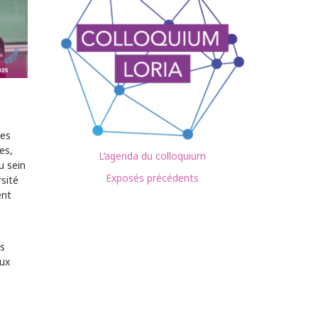
des
es,
L’agenda du colloquium
u sein
Exposés précédents
sité
ent
,
es
eux