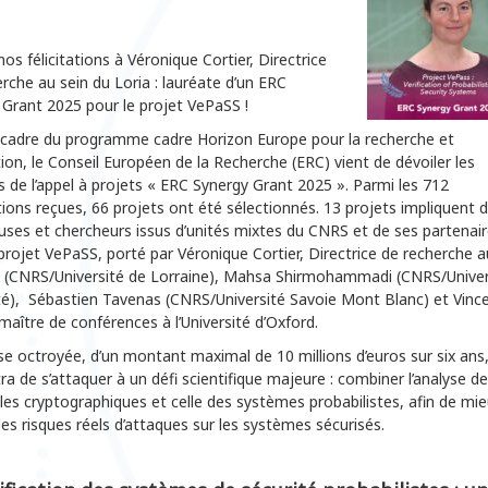
os félicitations à Véronique Cortier, Directrice
rche au sein du Loria : lauréate d’un ERC
 Grant 2025 pour le projet VePaSS !
 cadre du programme cadre Horizon Europe pour la recherche et
tion, le Conseil Européen de la Recherche (ERC) vient de dévoiler les
s de l’appel à projets « ERC Synergy Grant 2025 ». Parmi les 712
ions reçues, 66 projets ont été sélectionnés. 13 projets impliquent 
ses et chercheurs issus d’unités mixtes du CNRS et de ses partenair
projet VePaSS, porté par Véronique Cortier, Directrice de recherche a
a (CNRS/Université de Lorraine), Mahsa Shirmohammadi (CNRS/Univer
ité), Sébastien Tavenas (CNRS/Université Savoie Mont Blanc) et Vinc
maître de conférences à l’Université d’Oxford.
e octroyée, d’un montant maximal de 10 millions d’euros sur six ans
a de s’attaquer à un défi scientifique majeure : combiner l’analyse d
es cryptographiques et celle des systèmes probabilistes, afin de mi
les risques réels d’attaques sur les systèmes sécurisés.