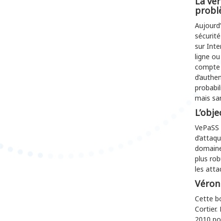
La v
ér
probl
Aujourd’
sécurité
sur Inte
ligne ou
compte 
d’authen
probabil
mais sa
L’obje
VePaSS p
d’attaq
domaines
plus rob
les atta
Véroni
Cette bo
Cortier.
2010 pou