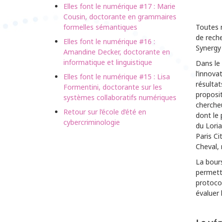
Elles font le numérique #17 : Marie
Cousin, doctorante en grammaires
formelles sémantiques
Toutes n
de reche
Elles font le numérique #16 :
Synergy
Amandine Decker, doctorante en
informatique et linguistique
Dans le
l’innova
Elles font le numérique #15 : Lisa
résultat
Formentini, doctorante sur les
proposit
systèmes collaboratifs numériques
chercheu
Retour sur l’école d’été en
dont le 
cybercriminologie
du Lori
Paris C
Cheval, 
La bours
permettr
protocol
évaluer 