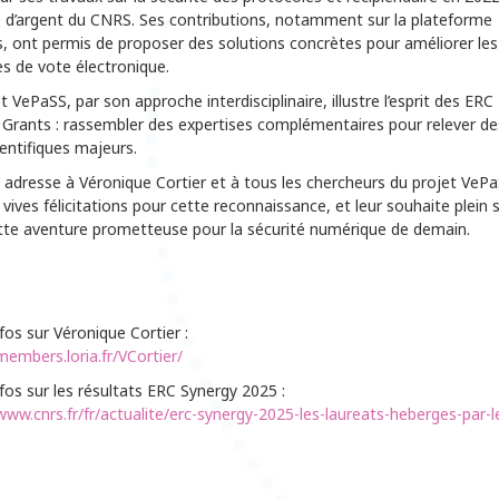
e d’argent du CNRS. Ses contributions, notamment sur la plateforme
, ont permis de proposer des solutions concrètes pour améliorer les
s de vote électronique.
t VePaSS, par son approche interdisciplinaire, illustre l’esprit des ERC
 Grants : rassembler des expertises complémentaires pour relever de
ientifiques majeurs.
 adresse à Véronique Cortier et à tous les chercheurs du projet VeP
 vives félicitations pour cette reconnaissance, et leur souhaite plein 
tte aventure prometteuse pour la sécurité numérique de demain.
nfos sur Véronique Cortier :
members.loria.fr/VCortier/
nfos sur les résultats ERC Synergy 2025 :
www.cnrs.fr/fr/actualite/erc-synergy-2025-les-laureats-heberges-par-l