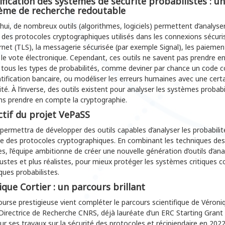
ification des syst
è
mes de sécurit
é
probabilistes
: un
è
me de recherche redoutable
hui, de nombreux outils (algorithmes, logiciels) permettent d’analyser
 des protocoles cryptographiques utilisés dans les connexions sécuri
rnet (TLS), la messagerie sécurisée (par exemple Signal), les paiemen
 le vote électronique. Cependant, ces outils ne savent pas prendre e
tous les types de probabilités, comme deviner par chance un code c
tification bancaire, ou modéliser les erreurs humaines avec une cert
ité. À l’inverse, des outils existent pour analyser les systèmes probabi
ns prendre en compte la cryptographie.
ctif du projet VePaSS
ermettra de développer des outils capables d’analyser les probabilit
ue des protocoles cryptographiques. En combinant les techniques de
, l’équipe ambitionne de créer une nouvelle génération d’outils d’ana
ustes et plus réalistes, pour mieux protéger les systèmes critiques c
ques probabilistes.
que Cortier : un parcours brillant
urse prestigieuse vient compléter le parcours scientifique de Véroni
 Directrice de Recherche CNRS, déjà lauréate d’un ERC Starting Grant
r ses travaux sur la sécurité des protocoles et récipiendaire en 2022