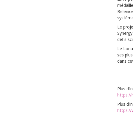
médaill
Belenios
système
Le proje
Synergy
défis sc
Le Loria
ses plus
dans ce
Plus d’i
https://
Plus d’i
https://