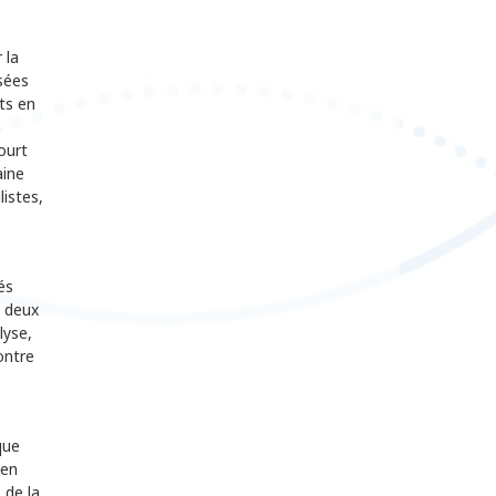
 la
sées
ts en
n
ourt
aine
listes,
és
s deux
lyse,
ontre
que
 en
 de la