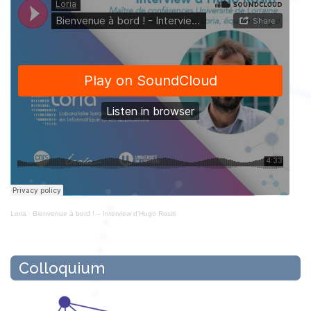
Loria
·
Bienvenue à bord ! – Interview d’Hugo Rositi
Colloquium