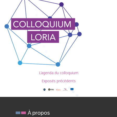
L’agenda du colloquium
Exposés précédents
À propos