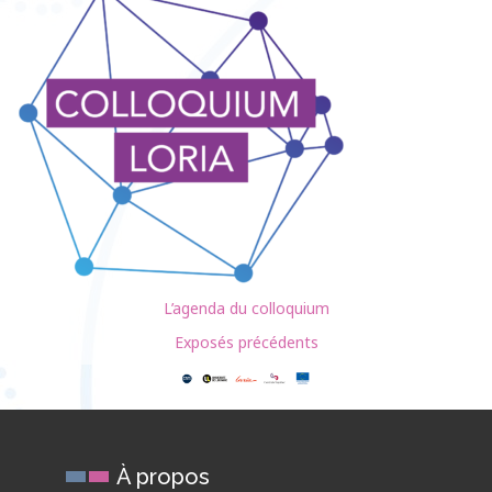
L’agenda du colloquium
Exposés précédents
À propos