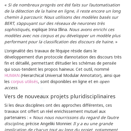
«
Si de nombreux progr
è
s ont
é
t
é
faits sur l
’
automatisation
de la d
é
tection de la haine en ligne, il reste encore un long
chemin
à
parcourir. Nous utilisons des mod
è
les bas
é
s sur
BERT, s’appuyant sur des r
é
seaux de neurones tr
è
s
sophistiqu
é
s
, explique Irina Illina.
Nous avons enrichi ces
mod
è
les avec nos corpus et pu d
é
velopper un mod
è
le plus
performant pour la classification des discours de haine.
»
L’originalité des travaux de l’équipe réside dans le
développement d’un protocole d’annotation des discours très
fin et détaillé, permettant d’étudier les schémas de pensée
qui sous-tendent les propos haineux. Cet outil, nommé
HUMAN
(Hierarchical Universal Modular Annotator), ainsi que
les
corpus utilisés
, sont disponibles en ligne et en
open
access
.
Vers de nouveaux projets pluridisciplinaires
Si les deux disciplines ont des approches différentes, ces
travaux ont offert un réel enrichissement mutuel aux
partenaires : «
Nous nous nourrissons du regard de l
’
autre
discipline
, précise Angeliki Monnier.
Il y a eu une grande
implication de chacun tout au long du projet, notamment