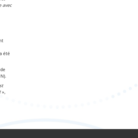
e avec
nt
a été
 de
N).
st
!
»,