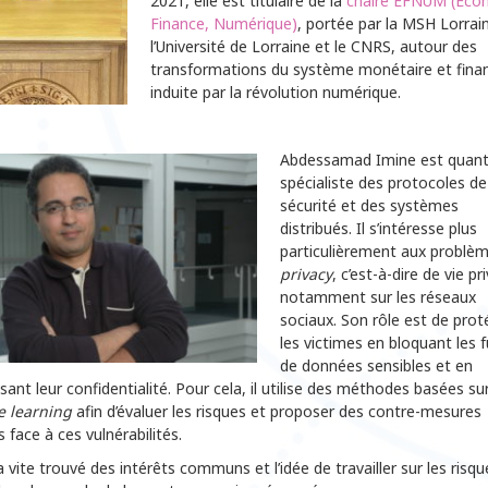
2021, elle est titulaire de la
chaire EFNUM (Éco
Finance, Numérique)
, portée par la MSH Lorrai
l’Université de Lorraine et le CNRS, autour des
transformations du système monétaire et finan
induite par la révolution numérique.
Abdessamad Imine est quant 
spécialiste des protocoles de
sécurité et des systèmes
distribués. Il s’intéresse plus
particulièrement aux problè
privacy
, c’est-à-dire de vie pr
notamment sur les réseaux
sociaux. Son rôle est de prot
les victimes en bloquant les f
de données sensibles et en
sant leur confidentialité. Pour cela, il utilise des méthodes basées sur
e learning
afin d’évaluer les risques et proposer des contre-mesures
s face à ces vulnérabilités.
 vite trouvé des intérêts communs et l’idée de travailler sur les risqu