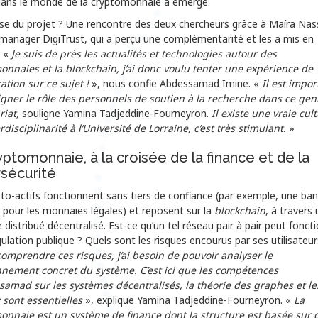
dans le monde de la cryptomonnaie a émergé.
se du projet ? Une rencontre des deux chercheurs grâce à Maíra Nas
 manager DigiTrust, qui a perçu une complémentarité et les a mis en
. «
Je suis de près les actualités et technologies autour des
onnaies et la blockchain, j’ai donc voulu tenter une expérience de
ation sur ce sujet !
», nous confie Abdessamad Imine. «
Il est impor
igner le rôle des personnels de soutien à la recherche dans ce gen
riat,
souligne Yamina Tadjeddine-Fourneyron.
Il existe une vraie cul
erdisciplinarité à l’Université de Lorraine, c’est très stimulant.
»
yptomonnaie, à la croisée de la finance et de la
sécurité
to-actifs fonctionnent sans tiers de confiance (par exemple, une ba
 pour les monnaies légales) et reposent sur la
blockchain
, à travers 
distribué décentralisé. Est-ce qu’un tel réseau pair à pair peut fonct
ulation publique ? Quels sont les risques encourus par ses utilisateur
omprendre ces risques, j’ai besoin de pouvoir analyser le
nnement concret du système. C’est ici que les compétences
samad sur les systèmes décentralisés, la théorie des graphes et le
 sont essentielles
», explique Yamina Tadjeddine-Fourneyron. «
La
onnaie est un système de finance dont la structure est basée sur 