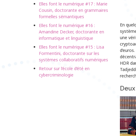
Elles font le numérique #17 : Marie
Cousin, doctorante en grammaires
formelles sémantiques
En quelq
Elles font le numérique #16 :
système
Amandine Decker, doctorante en
une véri
informatique et linguistique
cryptoac
Elles font le numérique #15 : Lisa
d’euros.
Formentini, doctorante sur les
décentr
systèmes collaboratifs numériques
HDR dan
Retour sur l’école d’été en
Tadjeddi
cybercriminologie
recherch
Deux 