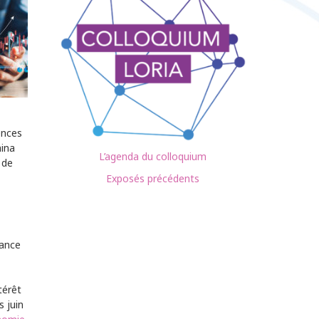
ences
mina
L’agenda du colloquium
 de
Exposés précédents
nance
térêt
s juin