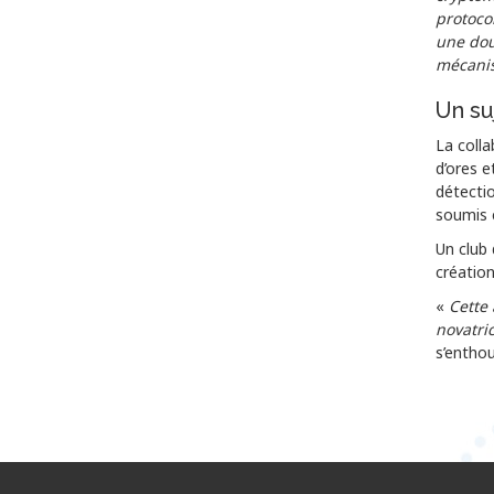
protoco
une dou
mécanis
Un su
La colla
d’ores e
détecti
soumis e
Un club
création
«
Cette
novatri
s’entho