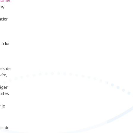
nomie,
ne,
cier
à lui
mes de
ivée,
éger
uites
 le
es de