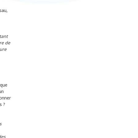
sau,
tant
re de
ture
nque
un
ionner
s ?
s
des