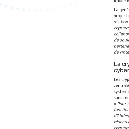
fraude 
La genè
project
relation
cryptom
collabor
de soul
partena
de l’int
La cr
cyber
Les cryp
centrale
système 
sans rég
«
Pour c
fonctio
d’Abdes
réseaux
cryptom