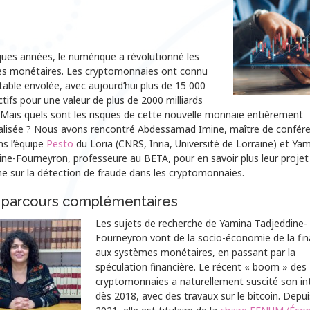
ues années, le numérique a révolutionné les
s monétaires. Les cryptomonnaies ont connu
table envolée, avec aujourd’hui plus de 15 000
tifs pour une valeur de plus de 2000 milliards
 Mais quels sont les risques de cette nouvelle monnaie entièrement
alisée ? Nous avons rencontré Abdessamad Imine, maître de confér
s l’équipe
Pesto
du Loria (CNRS, Inria, Université de Lorraine) et Ya
ne-Fourneyron, professeure au BETA, pour en savoir plus leur projet
e sur la détection de fraude dans les cryptomonnaies.
parcours complémentaires
Les sujets de recherche de Yamina Tadjeddine-
Fourneyron vont de la socio-économie de la fi
aux systèmes monétaires, en passant par la
spéculation financière. Le récent « boom » des
cryptomonnaies a naturellement suscité son in
dès 2018, avec des travaux sur le bitcoin. Depui