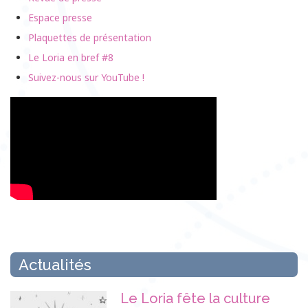
Espace presse
Plaquettes de présentation
Le Loria en bref #8
Suivez-nous sur YouTube !
Actualités
Le Loria fête la culture