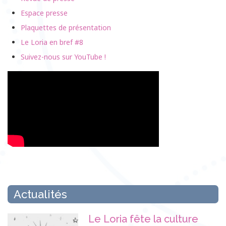
Espace presse
Plaquettes de présentation
Le Loria en bref #8
Suivez-nous sur YouTube !
Actualités
Le Loria fête la culture