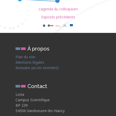
L’agenda du colloquium
Exposés précédents
À propos
Plan du site
Mentions légales
Annuaire (accès restreint)
Contact
Loria
Campus Scientifique
BP 239
54506 Vandoeuvre-lès-Nancy