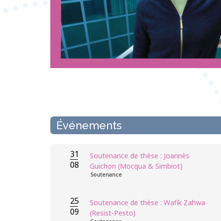
Événements
31
Soutenance de thèse : Joannès
08
Guichon (Mocqua & Simbiot)
Soutenance
25
Soutenance de thèse : Wafik Zahwa
09
(Resist-Pesto)