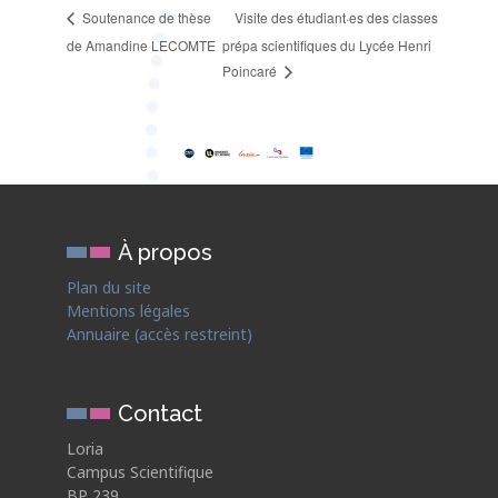
Visite des étudiant·es des classes
Soutenance de thèse
de Amandine LECOMTE
prépa scientifiques du Lycée Henri
Poincaré
À propos
Plan du site
Mentions légales
Annuaire (accès restreint)
Contact
Loria
Campus Scientifique
BP 239