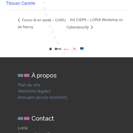
Titouan Carette
3rd CISPA – LORIA Workshop on
Forum IA en santé – CHRU
de Nancy
Cybersecurity
À propos
Plan du site
Mentions légales
Annuaire (accès restreint)
Contact
Loria