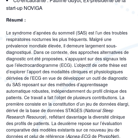
Co-encadrante : Pauline Guyot, Ex-présidente de la
start-up NOVIGA
Résumé :
Le syndrome d’apnées du sommeil (SAS) est l’un des troubles
respiratoires nocturnes les plus fréquents. Malgré une
prévalence mondiale élevée, il demeure largement sous-
diagnostiqué. Dans ce contexte, des approches alternatives de
diagnostic ont été proposées, s’appuyant sur des signaux tels
que l’électrocardiogramme (ECG). L’objectif de cette thèse est
d’explorer l’apport des modalités cliniques et physiologiques
dérivées de l’ECG en vue de développer un outil de diagnostic
du SAS reposant sur des méthodes d’apprentissage
automatique robustes, indépendamment du profil clinique des
patients. Ce travail a fait l’objet de plusieurs contributions. La
première consiste en la constitution d’un
jeu
de données élargi,
dérivé de la base de données STAGES (
National Sleep
Research Resource
), reflétant davantage la diversité clinique
des profils de patients. La deuxième repose sur l’évaluation
comparative des modèles existants sur ce nouveau
jeu
de
données et celui de référence (
Apnea-ECG
de PhysioNet),