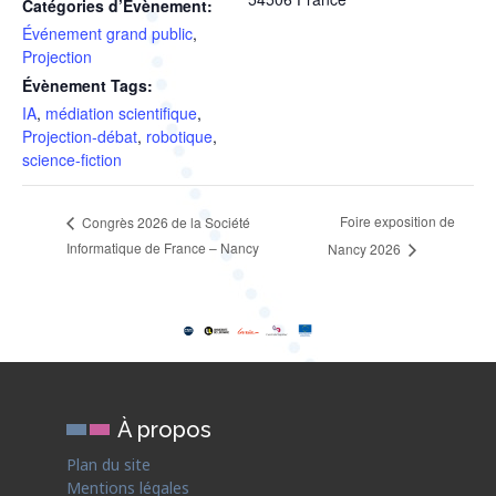
Catégories d’Évènement:
Événement grand public
,
Projection
Évènement Tags:
IA
,
médiation scientifique
,
Projection-débat
,
robotique
,
science-fiction
Foire exposition de
Congrès 2026 de la Société
Informatique de France – Nancy
Nancy 2026
À propos
Plan du site
Mentions légales