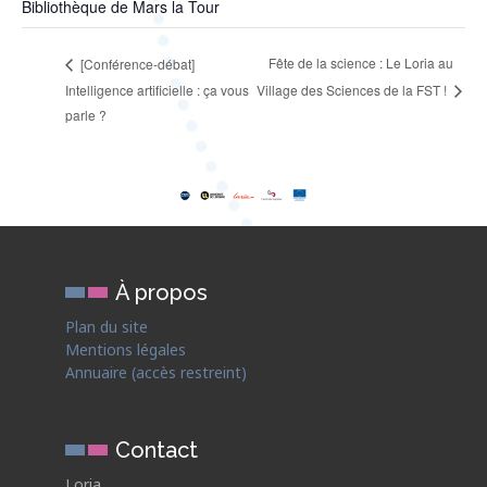
Bibliothèque de Mars la Tour
Fête de la science : Le Loria au
[Conférence-débat]
Intelligence artificielle : ça vous
Village des Sciences de la FST !
parle ?
À propos
Plan du site
Mentions légales
Annuaire (accès restreint)
Contact
Loria