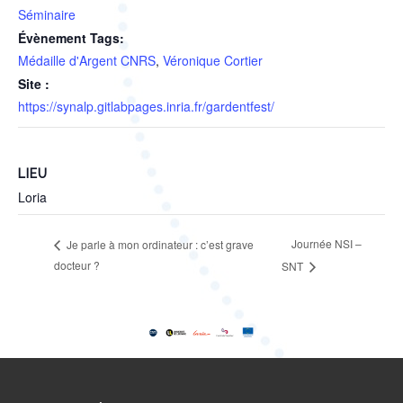
Séminaire
Évènement Tags:
Médaille d'Argent CNRS
,
Véronique Cortier
Site :
https://synalp.gitlabpages.inria.fr/gardentfest/
LIEU
Loria
Journée NSI –
Je parle à mon ordinateur : c’est grave
docteur ?
SNT