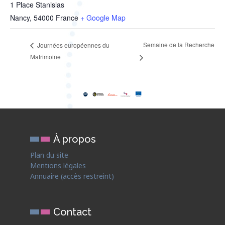
1 Place Stanislas
Nancy
,
54000
France
+ Google Map
Semaine de la Recherche
Journées européennes du
Matrimoine
À propos
Plan du site
Mentions légales
Annuaire (accès restreint)
Contact