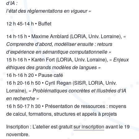
d’IA :
l’état des règlementations en vigueur »
12 h 45-14 h • Buffet
14 h-15 h • Maxime Amblard (LORIA, Univ. Lorraine),
«
Comprendre d’abord, modéliser ensuite : retours
d’expérience en sémantique computationnelle »
15 h-16 h • Karën Fort (LORIA, Univ. Lorraine),
« Enjeux
éthiques des grands modèles de langues »
16 h-16 h 20 • Pause café
16 h 20-16 h 50 • Cyril Regan (SISR, LORIA, Univ.
Lorraine),
« Problématiques concrètes et illustrées d’IA
en recherche »
16 h 50-17 h 30 • Présentation de ressources : moyens
de calcul, formations, structures et appels à projets
Inscription : L’atelier est gratuit
sur inscription
avant le 19
novembre.