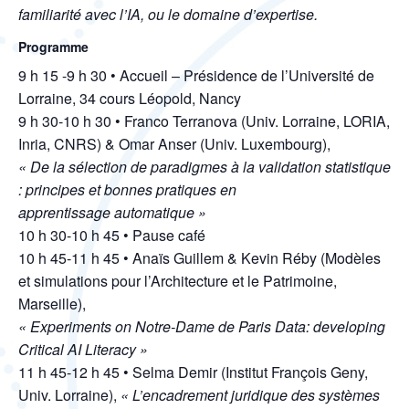
familiarité avec l’IA, ou le domaine d’expertise.
Programme
9 h 15 -9 h 30 • Accueil – Présidence de l’Université de
Lorraine, 34 cours Léopold, Nancy
9 h 30-10 h 30 • Franco Terranova (Univ. Lorraine, LORIA,
Inria, CNRS) & Omar Anser (Univ. Luxembourg),
« De la sélection de paradigmes à la validation statistique
: principes et bonnes pratiques en
apprentissage automatique »
10 h 30-10 h 45 • Pause café
10 h 45-11 h 45 • Anaïs Guillem & Kevin Réby (Modèles
et simulations pour l’Architecture et le Patrimoine,
Marseille),
« Experiments on Notre-Dame de Paris Data: developing
Critical AI Literacy »
11 h 45-12 h 45 • Selma Demir (Institut François Geny,
Univ. Lorraine),
« L’encadrement juridique des systèmes