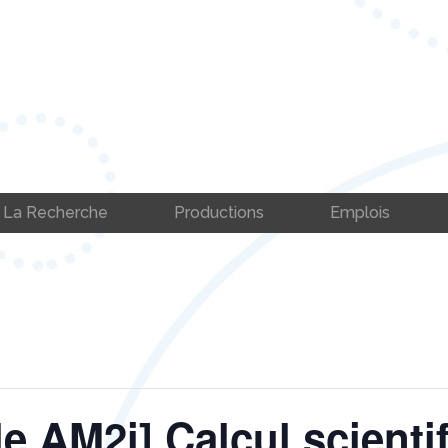
La Recherche
Productions
Emplois
le AM2i] Calcul scienti