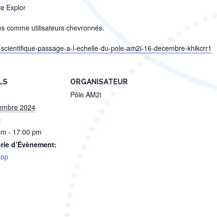
e Explor
ices comme utilisateurs chevronnés.
cul-scientifique-passage-a-l-echelle-du-pole-am2i-16-decembre-khlkcrr1
LS
ORGANISATEUR
Pôle AM2i
embre 2024
:
pm - 17:00 pm
rie d’Évènement:
hop