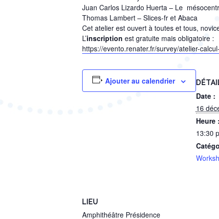
Juan Carlos Lizardo Huerta – Le mésocentr
Thomas Lambert – Slices-fr et Abaca
Cet atelier est ouvert à toutes et tous, nov
L’
inscription
est gratuite mais obligatoire :
https://evento.renater.fr/survey/atelier-cal
Ajouter au calendrier
DÉTAI
Date :
16 déc
Heure 
13:30 
Catégo
Works
LIEU
Amphithéâtre Présidence